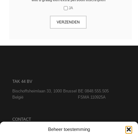
Wilt u graag een extra persoon inschrijven
JA
TAK 44 BV
Bischoffsheimlaan 33, 1000 Brussel
BE 0848.555.505
België
FSMA 110925A
CONTACT
Tel. +32 497 787 678
Beheer toestemming
Mail info@tak-44.be